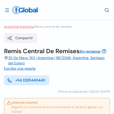
Argentina
/
Argentina
/
Remis central de remises
Compartir
Remis Central De Remises
Sin reclamar
25 De Mayo 743 | Argentina | B6720AK, Argentina, Santiago
del Estero
Escribe una reseña
+54 2325440440
Última actualización: 2/6/23, 4:14 PM
¡Atención dueños!
Registra tu comercio ahora e incrementa tu alcance global con
iGlobal.