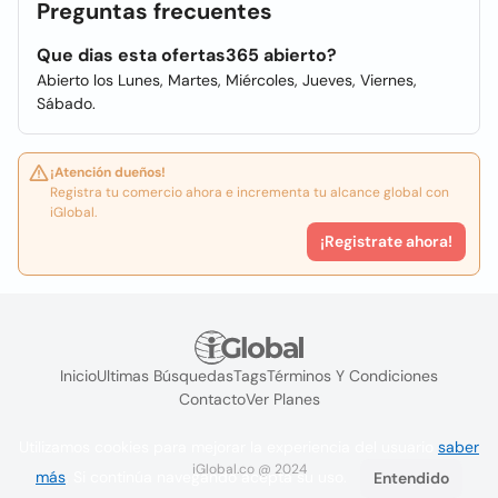
Preguntas frecuentes
Que dias esta ofertas365 abierto?
Abierto los Lunes, Martes, Miércoles, Jueves, Viernes,
Sábado.
¡Atención dueños!
Registra tu comercio ahora e incrementa tu alcance global con
iGlobal.
¡Registrate ahora!
Inicio
Ultimas Búsquedas
Tags
Términos Y Condiciones
Contacto
Ver Planes
Utilizamos cookies para mejorar la experiencia del usuario
saber
iGlobal.co @ 2024
más
. Si continúa navegando acepta su uso.
Entendido