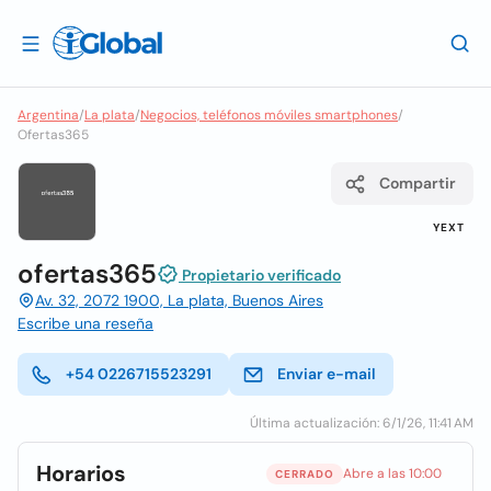
Argentina
/
La plata
/
Negocios, teléfonos móviles smartphones
/
Ofertas365
Compartir
YEXT
ofertas365
Propietario verificado
Av. 32, 2072 1900, La plata, Buenos Aires
Escribe una reseña
+54 0226715523291
Enviar e-mail
Última actualización: 6/1/26, 11:41 AM
Horarios
Abre a las 10:00
CERRADO