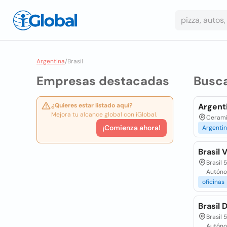
Argentina
/
Brasil
Empresas destacadas
Busc
¿Quieres estar listado aquí?
Argenti
Mejora tu alcance global con iGlobal.
Ceramis
¡Comienza ahora!
Argenti
Brasil V
Brasil 
Autóno
oficinas
Brasil 
Brasil 
Autóno