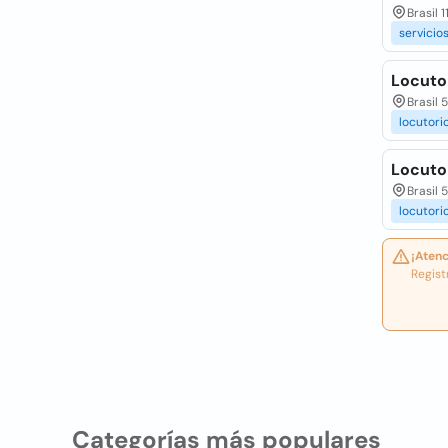
Brasil 
servicio
Locutor
Brasil 
locutori
Locutor
Brasil 
locutori
¡Atenc
Regist
Categorías más populares