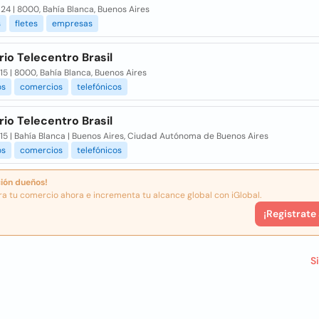
1124 | 8000, Bahía Blanca, Buenos Aires
s
fletes
empresas
io Telecentro Brasil
515 | 8000, Bahía Blanca, Buenos Aires
os
comercios
telefónicos
io Telecentro Brasil
515 | Bahía Blanca | Buenos Aires, Ciudad Autónoma de Buenos Aires
os
comercios
telefónicos
ión dueños!
ra tu comercio ahora e incrementa tu alcance global con iGlobal.
¡Registrate
S