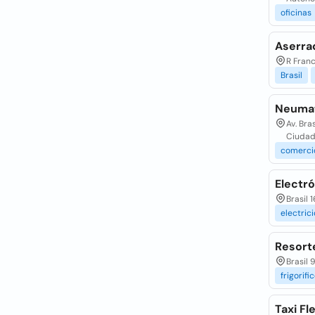
oficinas
Aserra
R Franc
Brasil
Neumat
Av. Bra
Ciudad
comerci
Electró
Brasil 
electric
Resorte
Brasil 
frigorifi
Taxi Fle