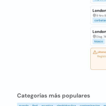
London
9 Nro 8
corbata
London
Diag. 7
kiosco
¡Atenc
Regist
Categorías más populares
guarda
find
acustica
oleohidraulica
contaminacion
m