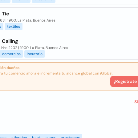
 Tie
68 | 1900, La Plata, Buenos Aires
s
textiles
 Calling
4 Nro 2202 | 1900, La Plata, Buenos Aires
comercios
locutorio
ión dueños!
ra tu comercio ahora e incrementa tu alcance global con iGlobal.
¡Registrate
S
ens
atlantica
back
super
prestamos