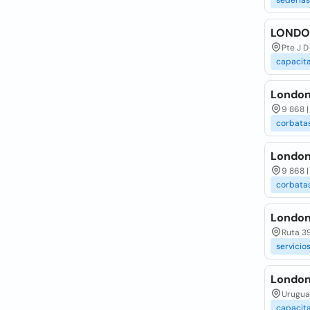
sederias
LONDO
Pte J D
capacit
London
9 868 |
corbata
London
9 868 |
corbata
London
Ruta 39
servicio
London 
Urugua
capacit