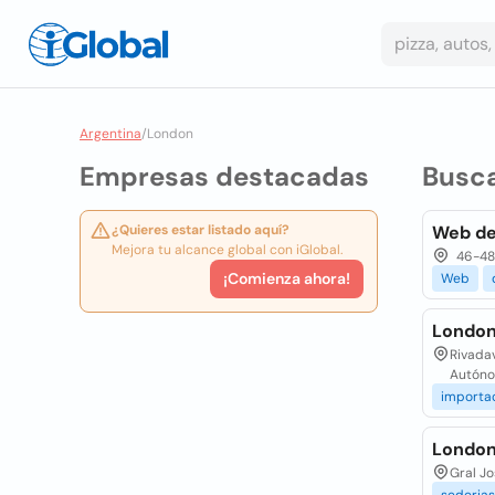
Argentina
/
London
Empresas destacadas
Busc
¿Quieres estar listado aquí?
Web de
Mejora tu alcance global con iGlobal.
46-48 
¡Comienza ahora!
Web
London
Rivadav
Autóno
importa
London
Gral Jo