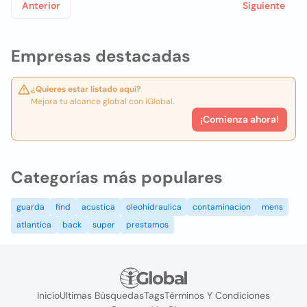
Anterior
Siguiente
Empresas destacadas
¿Quieres estar listado aquí?
Mejora tu alcance global con iGlobal.
¡Comienza ahora!
Categorías más populares
guarda
find
acustica
oleohidraulica
contaminacion
mens
atlantica
back
super
prestamos
Inicio
Ultimas Búsquedas
Tags
Términos Y Condiciones