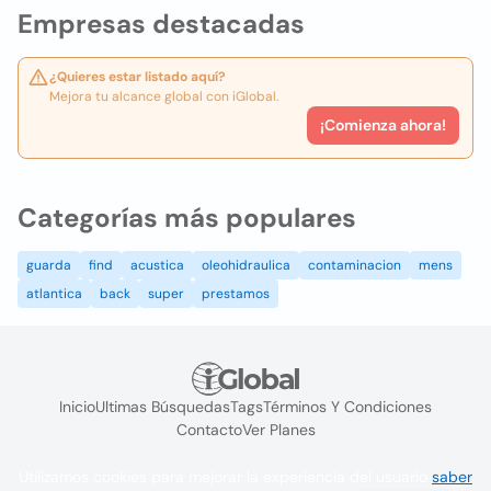
Empresas destacadas
¿Quieres estar listado aquí?
Mejora tu alcance global con iGlobal.
¡Comienza ahora!
Categorías más populares
guarda
find
acustica
oleohidraulica
contaminacion
mens
atlantica
back
super
prestamos
Inicio
Ultimas Búsquedas
Tags
Términos Y Condiciones
Contacto
Ver Planes
Utilizamos cookies para mejorar la experiencia del usuario
saber