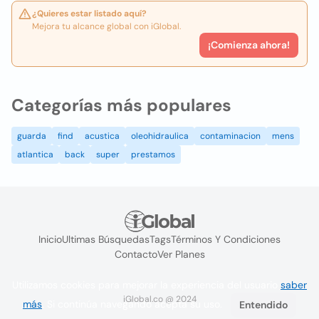
¿Quieres estar listado aquí?
Mejora tu alcance global con iGlobal.
¡Comienza ahora!
Categorías más populares
guarda
find
acustica
oleohidraulica
contaminacion
mens
atlantica
back
super
prestamos
Inicio
Ultimas Búsquedas
Tags
Términos Y Condiciones
Contacto
Ver Planes
Utilizamos cookies para mejorar la experiencia del usuario
saber
iGlobal.co @ 2024
más
. Si continúa navegando acepta su uso.
Entendido