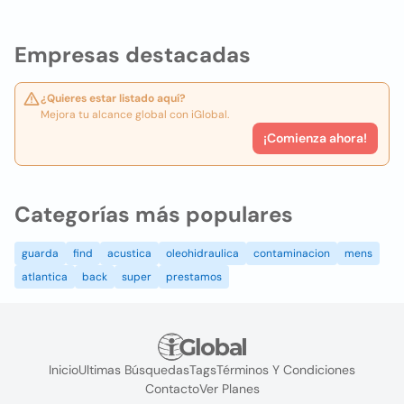
Empresas destacadas
¿Quieres estar listado aquí?
Mejora tu alcance global con iGlobal.
¡Comienza ahora!
Categorías más populares
guarda
find
acustica
oleohidraulica
contaminacion
mens
atlantica
back
super
prestamos
Inicio
Ultimas Búsquedas
Tags
Términos Y Condiciones
Contacto
Ver Planes