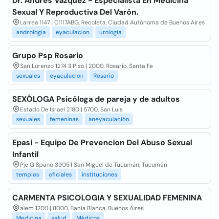
Dr. Andrés Vázquez - Especialista En Medicina
Sexual Y Reproductiva Del Varón.
Larrea 1147 | C1117ABG, Recoleta, Ciudad Autónoma de Buenos Aires
andrologia
eyaculacion
urologia
Grupo Psp Rosario
San Lorenzo 1274 3 Piso | 2000, Rosario, Santa Fe
sexuales
eyaculacion
Rosario
SEXÓLOGA Psicóloga de pareja y de adultos
Estado De Israel 2180 | 5700, San Luis
sexuales
femeninas
aneyaculación
Epasi - Equipo De Prevencion Del Abuso Sexual
Infantil
Pje G Spano 3905 | San Miguel de Tucumán, Tucumán
templos
oficiales
instituciones
CARMENTA PSICOLOGIA Y SEXUALIDAD FEMENINA
alem 1200 | 8000, Bahía Blanca, Buenos Aires
Medicina
salud
Médicos