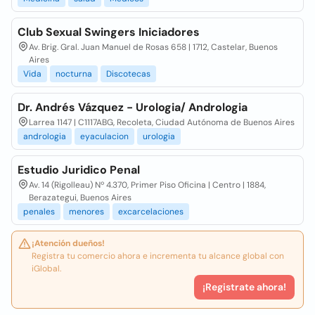
Club Sexual Swingers Iniciadores
Av. Brig. Gral. Juan Manuel de Rosas 658 | 1712, Castelar, Buenos
Aires
Vida
nocturna
Discotecas
Dr. Andrés Vázquez - Urologia/ Andrologia
Larrea 1147 | C1117ABG, Recoleta, Ciudad Autónoma de Buenos Aires
andrologia
eyaculacion
urologia
Estudio Juridico Penal
Av. 14 (Rigolleau) Nº 4.370, Primer Piso Oficina | Centro | 1884,
Berazategui, Buenos Aires
penales
menores
excarcelaciones
¡Atención dueños!
Registra tu comercio ahora e incrementa tu alcance global con
iGlobal.
¡Registrate ahora!