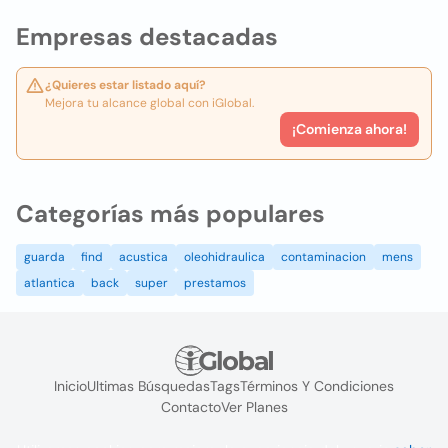
Empresas destacadas
¿Quieres estar listado aquí?
Mejora tu alcance global con iGlobal.
¡Comienza ahora!
Categorías más populares
guarda
find
acustica
oleohidraulica
contaminacion
mens
atlantica
back
super
prestamos
Inicio
Ultimas Búsquedas
Tags
Términos Y Condiciones
Contacto
Ver Planes