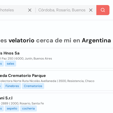
res
velatorio
cerca de mi en
Argentina
is Hnos Sa
 Paz 250 | 6000, Junín, Buenos Aires
as
salas
neda Crematorio Parque
olectora Norte Ruta Nicolás Avellaneda | 3500, Resistencia, Chaco
o
Fúnebres
Crematorios
i S.r.l
2889 | 2000, Rosario, Santa Fe
as
sepelio
cocheria