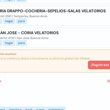
RIA DRAPPO-COCHERIA-SEPELIOS-SALAS VELATORIOS
rón 3581 | Temperley, Buenos Aires
s
hogar
para
AN JOSE - CORIA VELATORIOS
Vértiz 4732 | San José, Buenos Aires
s
hogar
para
ión dueños!
ra tu comercio ahora e incrementa tu alcance global con iGlobal.
¡Registrate
r
S
ens
atlantica
back
super
prestamos