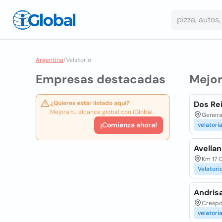
Argentina
/
Velatorio
Empresas destacadas
Mejo
¿Quieres estar listado aquí?
Dos Re
Mejora tu alcance global con iGlobal.
General
¡Comienza ahora!
velatori
Avella
Km 17 C
Velatori
Andrisan
Crespo 
velatori