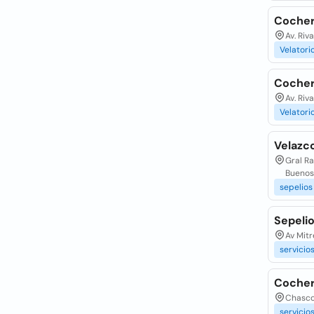
Cocher
Av. Riv
Velatori
Cocher
Av. Riv
Velatori
Velazco
Gral R
Buenos
sepelios
Sepelio
Av Mitr
servicio
Cocher
Chasco
servicio