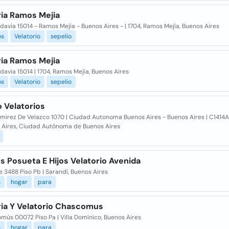
ia Ramos Mejia
adavia 15014 - Ramos Mejía - Buenos Aires - | 1704, Ramos Mejía, Buenos Aires
os
Velatorio
sepelio
ia Ramos Mejia
adavia 15014 | 1704, Ramos Mejía, Buenos Aires
os
Velatorio
sepelio
 Velatorios
amirez De Velazco 1070 | Ciudad Autonoma Buenos Aires - Buenos Aires | C1414
 Aires, Ciudad Autónoma de Buenos Aires
s Posueta E Hijos Velatorio Avenida
e 3488 Piso Pb | Sarandí, Buenos Aires
s
hogar
para
ia Y Velatorio Chascomus
mús 00072 Piso Pa | Villa Domínico, Buenos Aires
s
hogar
para