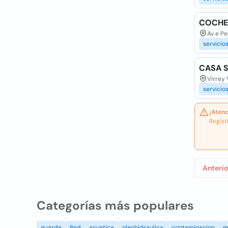
COCHE
Av e Pe
servicio
CASA S
Virrey 
servicio
¡Atenc
Regist
Anterio
Categorías más populares
guarda
find
acustica
oleohidraulica
contaminacion
m