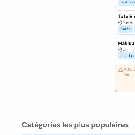
Fastfoo
TotalE
Rue du 
Cafés
Makisu 
Chaussé
Asiatiqu
Attent
Enregi
Catégories les plus populaires