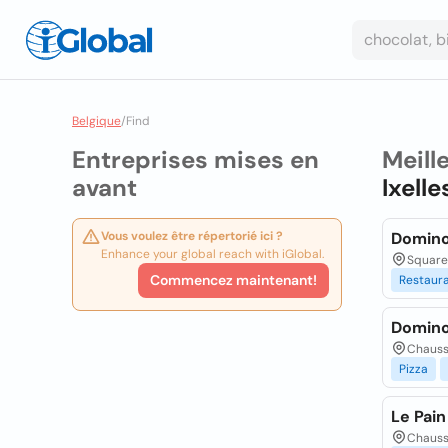
Belgique
/
Find
Entreprises mises en
Meill
avant
Ixell
Vous voulez être répertorié ici ?
Domino'
Enhance your global reach with iGlobal.
Square 
Commencez maintenant!
Restaur
Domino'
Chaussé
Pizza
Le Pain
Chaussé