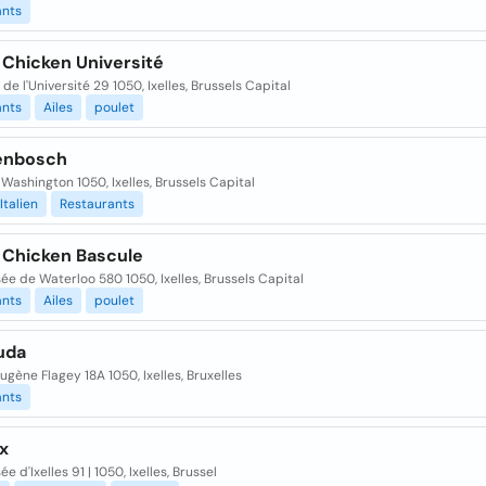
ants
 Chicken Université
de l'Université 29 1050, Ixelles, Brussels Capital
ants
Ailes
poulet
enbosch
 Washington 1050, Ixelles, Brussels Capital
Italien
Restaurants
 Chicken Bascule
e de Waterloo 580 1050, Ixelles, Brussels Capital
ants
Ailes
poulet
uda
ugène Flagey 18A 1050, Ixelles, Bruxelles
ants
x
e d'Ixelles 91 | 1050, Ixelles, Brussel