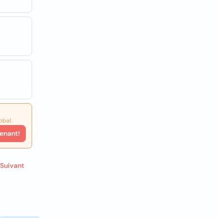
obal.
enant!
Suivant