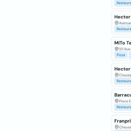
Restaur
Hector
Avenue 
Restaur
MiTo T
151 Rue
Pizza
Hector
Chaussé
Restaur
Barrac
Place E
Restaur
Franpri
Chaussé