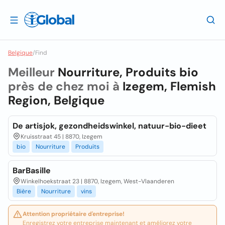
Belgique
/
Find
Meilleur
Nourriture, Produits bio
près de chez moi à
Izegem, Flemish
Region, Belgique
De artisjok, gezondheidswinkel, natuur-bio-dieet
Kruisstraat 45 | 8870, Izegem
bio
Nourriture
Produits
BarBasille
Winkelhoekstraat 23 | 8870, Izegem, West-Vlaanderen
Bière
Nourriture
vins
Attention propriétaire d'entreprise!
Enregistrez votre entreprise maintenant et améliorez votre