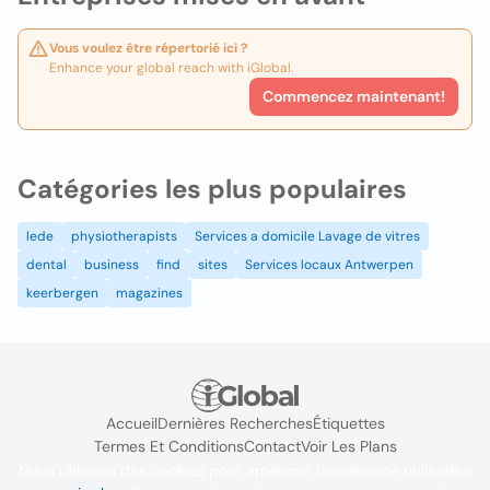
Vous voulez être répertorié ici ?
Enhance your global reach with iGlobal.
Commencez maintenant!
Catégories les plus populaires
lede
physiotherapists
Services a domicile Lavage de vitres
dental
business
find
sites
Services locaux Antwerpen
keerbergen
magazines
Accueil
Dernières Recherches
Étiquettes
Termes Et Conditions
Contact
Voir Les Plans
Nous utilisons des cookies pour améliorer l'expérience utilisateur