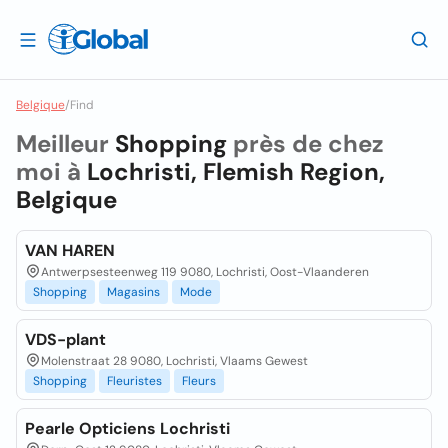
Belgique
/
Find
Meilleur
Shopping
près de chez
moi à
Lochristi, Flemish Region,
Belgique
VAN HAREN
Antwerpsesteenweg 119 9080, Lochristi, Oost-Vlaanderen
Shopping
Magasins
Mode
VDS-plant
Molenstraat 28 9080, Lochristi, Vlaams Gewest
Shopping
Fleuristes
Fleurs
Pearle Opticiens Lochristi