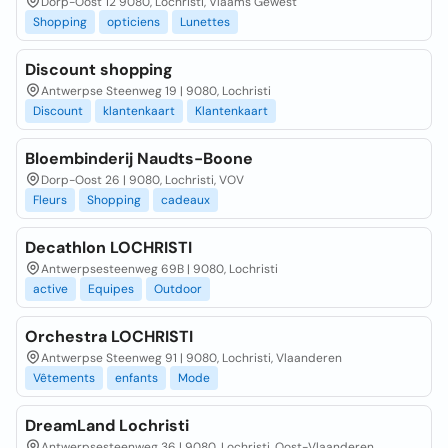
Dorp-Oost 12 9080, Lochristi, Vlaams Gewest
Shopping
opticiens
Lunettes
Discount shopping
Antwerpse Steenweg 19 | 9080, Lochristi
Discount
klantenkaart
Klantenkaart
Bloembinderij Naudts-Boone
Dorp-Oost 26 | 9080, Lochristi, VOV
Fleurs
Shopping
cadeaux
Decathlon LOCHRISTI
Antwerpsesteenweg 69B | 9080, Lochristi
active
Equipes
Outdoor
Orchestra LOCHRISTI
Antwerpse Steenweg 91 | 9080, Lochristi, Vlaanderen
Vêtements
enfants
Mode
DreamLand Lochristi
Antwerpsesteenweg 36 | 9080, Lochristi, Oost-Vlaanderen