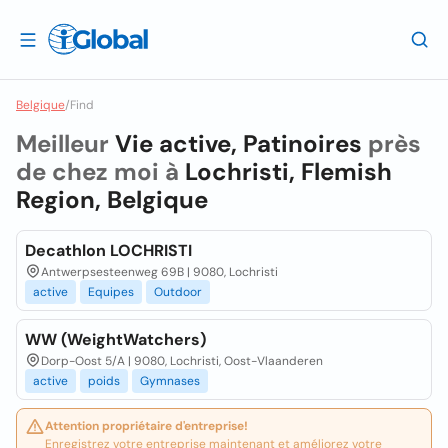
Belgique
/
Find
Meilleur
Vie active, Patinoires
près
de chez moi à
Lochristi, Flemish
Region, Belgique
Decathlon LOCHRISTI
Antwerpsesteenweg 69B | 9080, Lochristi
active
Equipes
Outdoor
WW (WeightWatchers)
Dorp-Oost 5/A | 9080, Lochristi, Oost-Vlaanderen
active
poids
Gymnases
Attention propriétaire d'entreprise!
Enregistrez votre entreprise maintenant et améliorez votre