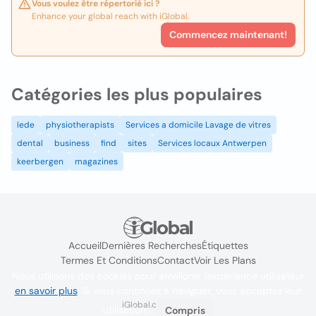
Vous voulez être répertorié ici ?
Enhance your global reach with iGlobal.
Commencez maintenant!
Catégories les plus populaires
lede
physiotherapists
Services a domicile Lavage de vitres
dental
business
find
sites
Services locaux Antwerpen
keerbergen
magazines
Accueil
Dernières Recherches
Étiquettes
Termes Et Conditions
Contact
Voir Les Plans
Nous utilisons des cookies pour améliorer l'expérience utilisateur
en savoir plus
. Si vous continuez à naviguer, vous acceptez leur
iGlobal.co @ 2024
utilisation.
Compris