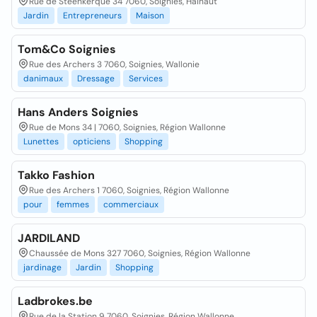
Rue de Steenkerque 34 7060, Soignies, Hainaut
Jardin
Entrepreneurs
Maison
Tom&Co Soignies
Rue des Archers 3 7060, Soignies, Wallonie
danimaux
Dressage
Services
Hans Anders Soignies
Rue de Mons 34 | 7060, Soignies, Région Wallonne
Lunettes
opticiens
Shopping
Takko Fashion
Rue des Archers 1 7060, Soignies, Région Wallonne
pour
femmes
commerciaux
JARDILAND
Chaussée de Mons 327 7060, Soignies, Région Wallonne
jardinage
Jardin
Shopping
Ladbrokes.be
Rue de la Station 9 7060, Soignies, Région Wallonne