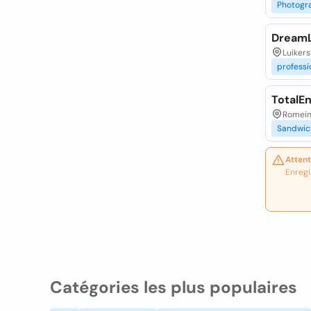
Photogr
DreamL
Luikers
professi
TotalE
Romeins
Sandwic
Attent
Enregi
Catégories les plus populaires