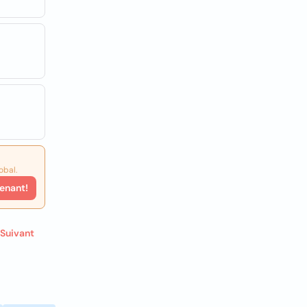
obal.
enant!
Suivant