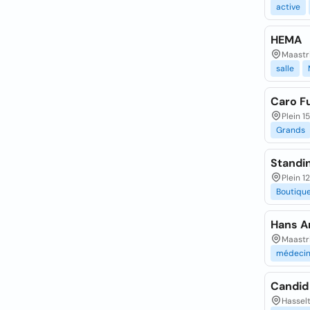
active
HEMA
Maastr
salle
Caro F
Plein 1
Grands
Standi
Plein 1
Boutiqu
Hans A
Maastr
médeci
Candid
Hassel