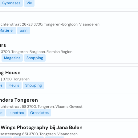
Gymnases
Vie
ichterstraat 26-28 3700, Tongeren-Borgloon, Vlaanderen
Matériel
bain
urs
5 3700, Tongeren-Borgloon, Flemish Region
Magasins
Shopping
ng House
2 | 3700, Tongeren
es
Fleurs
Shopping
nders Tongeren
ichterstraat 58 3700, Tongeren, Vlaams Gewest
ne
Lunettes
Grossistes
 Wings Photography bij Jana Bulen
tsesteenweg 651 3700, Tongeren, Vlaanderen