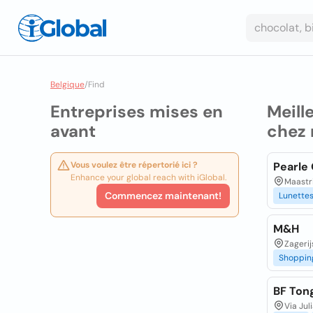
Belgique
/
Find
Entreprises mises en
Meill
avant
chez
Vous voulez être répertorié ici ?
Pearle
Enhance your global reach with iGlobal.
Maastr
Commencez maintenant!
Lunette
M&H
Zagerij
Shoppin
BF Ton
Via Jul