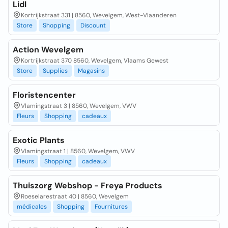
Lidl
Kortrijkstraat 331 | 8560, Wevelgem, West-Vlaanderen
Store
Shopping
Discount
Action Wevelgem
Kortrijkstraat 370 8560, Wevelgem, Vlaams Gewest
Store
Supplies
Magasins
Floristencenter
Vlamingstraat 3 | 8560, Wevelgem, VWV
Fleurs
Shopping
cadeaux
Exotic Plants
Vlamingstraat 1 | 8560, Wevelgem, VWV
Fleurs
Shopping
cadeaux
Thuiszorg Webshop - Freya Products
Roeselarestraat 40 | 8560, Wevelgem
médicales
Shopping
Fournitures