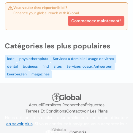
Vous voulez être répertorié ici ?
Enhance your global reach with iGlobal.
Commencez maintenant!
Catégories les plus populaires
lede
physiotherapists
Services a domicile Lavage de vitres
dental
business
find
sites
Services locaux Antwerpen
keerbergen
magazines
Accueil
Dernières Recherches
Étiquettes
Termes Et Conditions
Contact
Voir Les Plans
Nous utilisons des cookies pour améliorer l'expérience utilisateur
en savoir plus
. Si vous continuez à naviguer, vous acceptez leur
iGlobal.co @ 2024
utilisation.
Compris