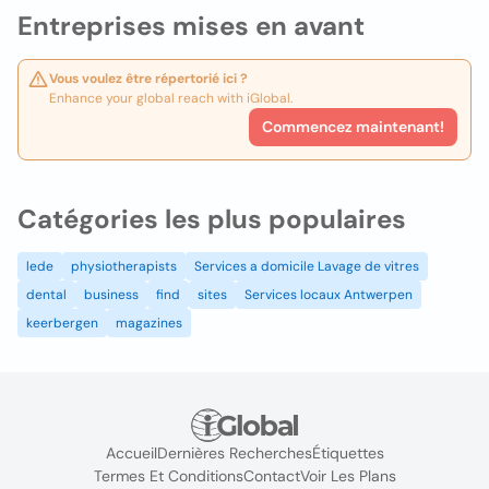
Entreprises mises en avant
Vous voulez être répertorié ici ?
Enhance your global reach with iGlobal.
Commencez maintenant!
Catégories les plus populaires
lede
physiotherapists
Services a domicile Lavage de vitres
dental
business
find
sites
Services locaux Antwerpen
keerbergen
magazines
Accueil
Dernières Recherches
Étiquettes
Termes Et Conditions
Contact
Voir Les Plans