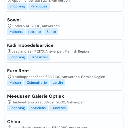
Appelmansstraat | 2018, Antwerpen
Shopping
Perruques
Sowel
Kipdorp 41 | 2000, Antwerpen
Maisons
retraite
Santé
Kadi Inboedelservice
Laaglandlaan 7 2170, Antwerpen, Flemish Region
Shopping
Grossistes
Euro Rent
Bisschoppenhoflaan 633 2100, Antwerpen, Flemish Region
Maison
Quincaillerie
Jardin
Meeussen Galerie Optiek
Huidevettersstraat 38-39 | 2000, Antwerpen
Shopping
opticiens
Lunettes
Chico
Lange Beeldekensstraat 131 | 2060, Antwerpen