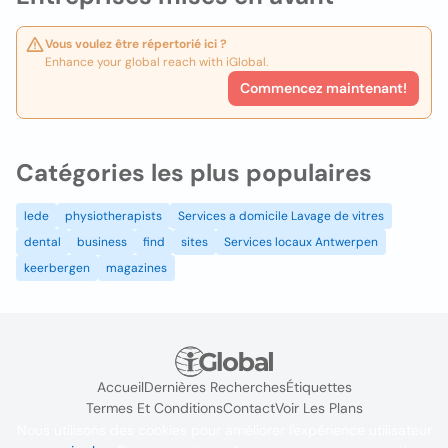
Vous voulez être répertorié ici ?
Enhance your global reach with iGlobal.
Commencez maintenant!
Catégories les plus populaires
lede
physiotherapists
Services a domicile Lavage de vitres
dental
business
find
sites
Services locaux Antwerpen
keerbergen
magazines
Accueil
Dernières Recherches
Étiquettes
Termes Et Conditions
Contact
Voir Les Plans
Nous utilisons des cookies pour améliorer l'expérience utilisateur