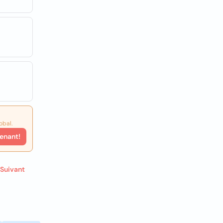
obal.
enant!
Suivant