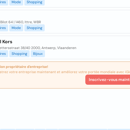
ires
Mode
Shopping
Bilot 64 | 1460, Ittre, WBR
ires
Mode
Shopping
l Kors
ettersstraat 38/40 2000, Antwerp, Vlaanderen
ires
Shopping
Bijoux
ion propriétaire d'entreprise!
strez votre entreprise maintenant et améliorez votre portée mondiale avec iGl
Inscrivez-vous maint