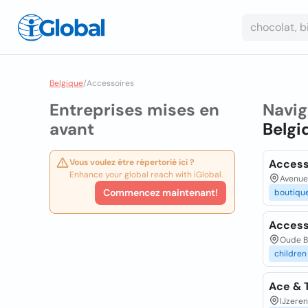
Belgique
/
Accessoires
Entreprises mises en
Navig
avant
Belgi
Vous voulez être répertorié ici ?
Access
Enhance your global reach with iGlobal.
Avenue 
Commencez maintenant!
boutiqu
Accesso
Oude B
children
Ace & 
IJzeren