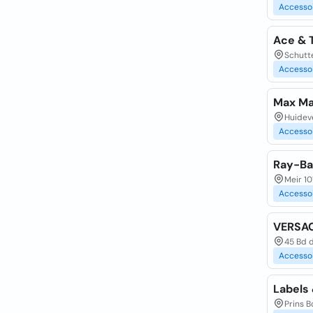
Accesso
Ace & 
Schutt
Accesso
Max Ma
Huidev
Accesso
Ray-B
Meir 10
Accesso
VERSA
45 Bd d
Accesso
Labels
Prins 