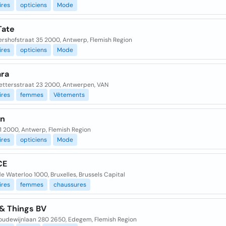
ires
opticiens
Mode
Tate
ershofstraat 35 2000, Antwerp, Flemish Region
ires
opticiens
Mode
ra
ettersstraat 23 2000, Antwerpen, VAN
ires
femmes
Vêtements
an
1 2000, Antwerp, Flemish Region
ires
opticiens
Mode
CE
e Waterloo 1000, Bruxelles, Brussels Capital
ires
femmes
chaussures
 & Things BV
Boudewijnlaan 280 2650, Edegem, Flemish Region