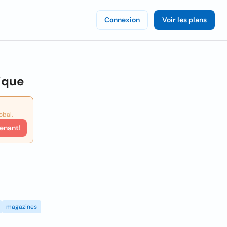
Connexion
Voir les plans
ique
obal.
enant!
magazines