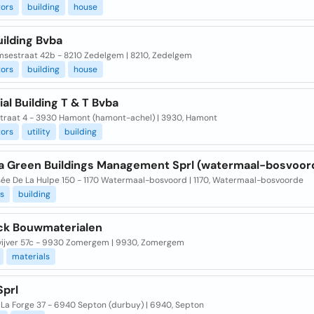
tors
building
house
ilding Bvba
sestraat 42b - 8210 Zedelgem | 8210, Zedelgem
tors
building
house
ial Building T & T Bvba
traat 4 - 3930 Hamont (hamont-achel) | 3930, Hamont
tors
utility
building
ia Green Buildings Management Sprl (watermaal-bosvoor
ée De La Hulpe 150 - 1170 Watermaal-bosvoord | 1170, Watermaal-bosvoorde
s
building
ck Bouwmaterialen
vijver 57c - 9930 Zomergem | 9930, Zomergem
materials
Sprl
 La Forge 37 - 6940 Septon (durbuy) | 6940, Septon