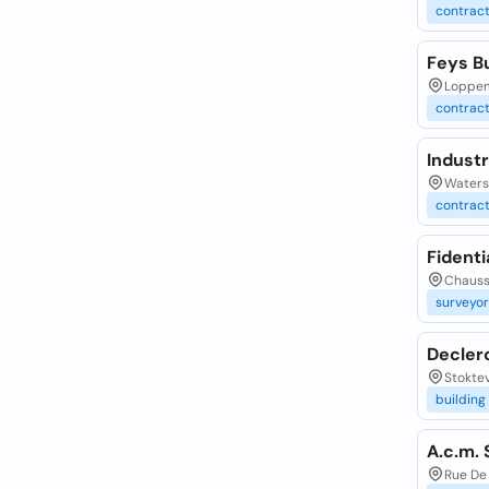
contrac
Feys Bu
Loppem
contrac
Industr
Waters
contrac
Fident
Chauss
surveyor
Decler
Stokte
building
A.c.m. 
Rue De