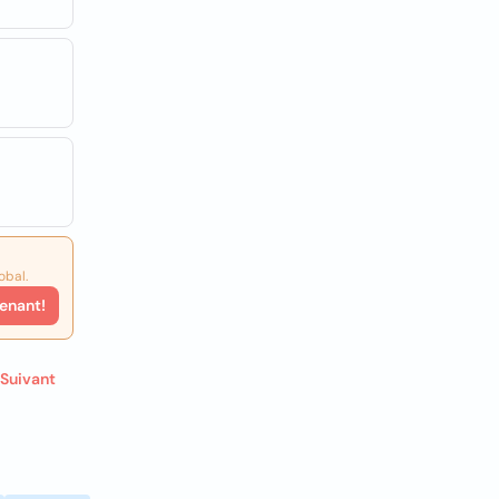
obal.
enant!
Suivant