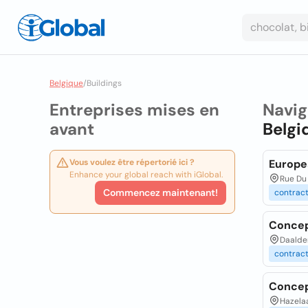
Belgique
/
Buildings
Entreprises mises en
Navig
avant
Belgi
Vous voulez être répertorié ici ?
Europe
Enhance your global reach with iGlobal.
Rue Du 
Commencez maintenant!
contrac
Concep
Daalder
contrac
Concep
Hazelaa