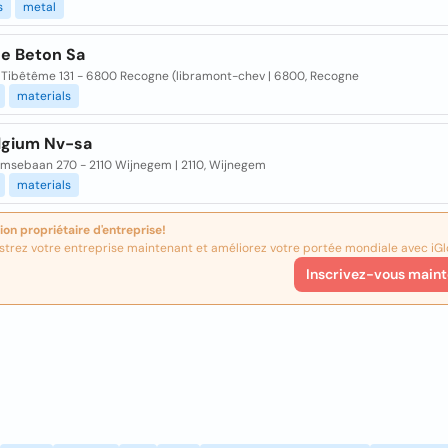
s
metal
e Beton Sa
 Tibêtême 131 - 6800 Recogne (libramont-chev | 6800, Recogne
materials
lgium Nv-sa
msebaan 270 - 2110 Wijnegem | 2110, Wijnegem
materials
ion propriétaire d'entreprise!
strez votre entreprise maintenant et améliorez votre portée mondiale avec iGl
Inscrivez-vous maint