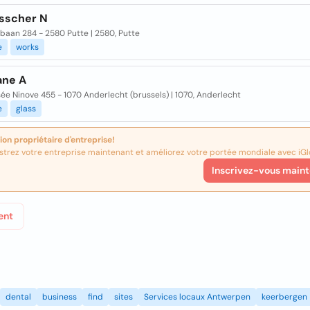
sscher N
baan 284 - 2580 Putte | 2580, Putte
e
works
ane A
e Ninove 455 - 1070 Anderlecht (brussels) | 1070, Anderlecht
e
glass
ion propriétaire d'entreprise!
strez votre entreprise maintenant et améliorez votre portée mondiale avec iGl
Inscrivez-vous maint
ent
dental
business
find
sites
Services locaux Antwerpen
keerbergen