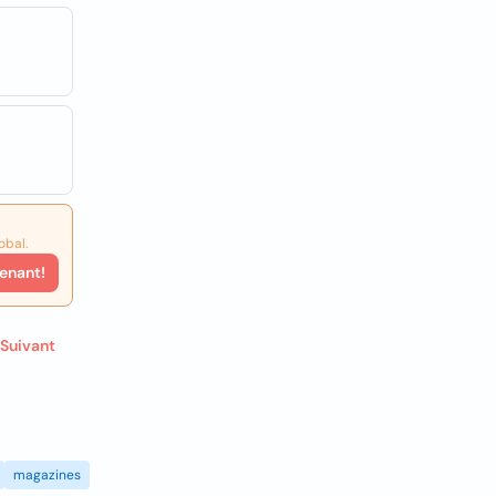
obal.
enant!
Suivant
magazines