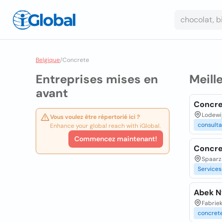
Belgique
/
Concrete
Entreprises mises en
Meill
avant
Concre
Lodewi
Vous voulez être répertorié ici ?
consulta
Enhance your global reach with iGlobal.
Commencez maintenant!
Concre
Spaarz
Services
Abek N
Fabriek
concret