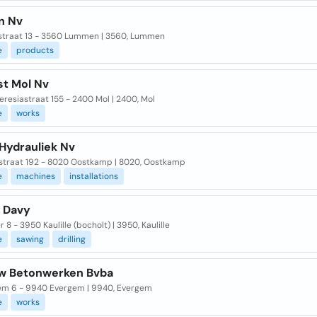
n Nv
straat 13 - 3560 Lummen | 3560, Lummen
e
products
st Mol Nv
eresiastraat 155 - 2400 Mol | 2400, Mol
e
works
 Hydrauliek Nv
straat 192 - 8020 Oostkamp | 8020, Oostkamp
e
machines
installations
s Davy
r 8 - 3950 Kaulille (bocholt) | 3950, Kaulille
e
sawing
drilling
w Betonwerken Bvba
m 6 - 9940 Evergem | 9940, Evergem
e
works