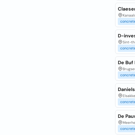
Claese
Kanaal
concret
D-inve
Sint-th
concret
De Buf
Brugse
concret
Daniel
Elsakke
concret
De Pau
Meerhe
concret