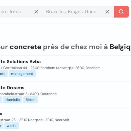
eur
concrete
près de chez moi à
Belgi
te Solutions Bvba
jk Gerritslaan 44 - 2600 Berchem (antwerp) | 2600, Berchem
nts
management
te Dreams
aamheidstraat 5 | 8400, Oostende
domicile
Béton
v
straat 26 - 3910 Neerpelt | 3910, Neerpelt
e
works