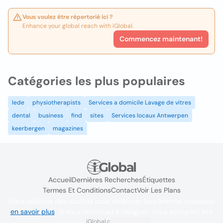
Vous voulez être répertorié ici ?
Enhance your global reach with iGlobal.
Commencez maintenant!
Catégories les plus populaires
lede
physiotherapists
Services a domicile Lavage de vitres
dental
business
find
sites
Services locaux Antwerpen
keerbergen
magazines
Accueil
Dernières Recherches
Étiquettes
Termes Et Conditions
Contact
Voir Les Plans
Nous utilisons des cookies pour améliorer l'expérience utilisateur
en savoir plus
. Si vous continuez à naviguer, vous acceptez leur
iGlobal.co @ 2024