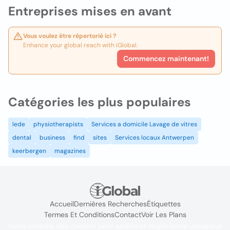
Entreprises mises en avant
Vous voulez être répertorié ici ?
Enhance your global reach with iGlobal.
Commencez maintenant!
Catégories les plus populaires
lede
physiotherapists
Services a domicile Lavage de vitres
dental
business
find
sites
Services locaux Antwerpen
keerbergen
magazines
Accueil
Dernières Recherches
Étiquettes
Termes Et Conditions
Contact
Voir Les Plans
Nous utilisons des cookies pour améliorer l'expérience utilisateur