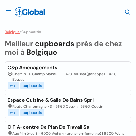
Belgique
/
Cupboards
Meilleur
cupboards
près de chez
moi à
Belgique
C&p Aménagements
Chemin Du Champ Mahau 11 - 1470 Bousval (genappe) | 1470,
Bousval
wall
cupboards
Espace Cuisine & Salle De Bains Sprl
Route Charlemagne 43 - 5660 Couvin | 5660, Couvin
wall
cupboards
C P A-centre De Plan De Travail Sa
Aux Minières 3 - 6900 Waha (marche-en-famenne) | 6900, Waha