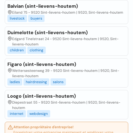
Balvian (sint-lievens-houtem)
Eiland 75 - 9520 Sint-lievens-houtem | 9520, Sint-lievens-houtem
livestock
buyers
Duimelotte (sint-lievens-houtem)
Edgard Tinelstraat 24 - 9520 Sint-lievens-houtem | 9520, Sint-
lievens-houtem
children
clothing
Figaro (sint-lievens-houtem)
Wettersesteenweg 39 - 9520 Sint-lievens-houtem | 9520, Sint-
lievens-houtem
ladies
hairdressing
salons
Loogo (sint-lievens-houtem)
Diepestraat 55 - 9520 Sint-lievens-houtem | 9520, Sint-lievens-
houtem
internet
webdesign
Attention propriétaire d'entreprise!
Enregistrez votre entreprise maintenant et améliorez votre