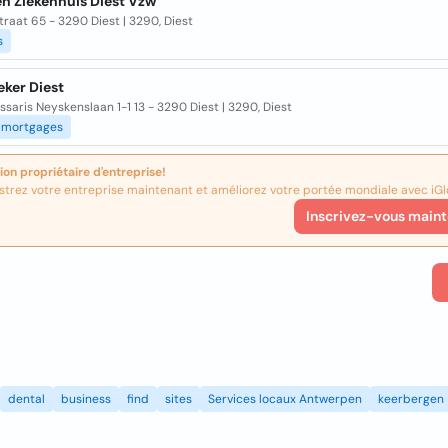
n Ziekenhuis Diest Vzw
traat 65 - 3290 Diest | 3290, Diest
s
ker Diest
aris Neyskenslaan 1-1 13 - 3290 Diest | 3290, Diest
mortgages
ion propriétaire d'entreprise!
strez votre entreprise maintenant et améliorez votre portée mondiale avec iGl
Inscrivez-vous maint
dental
business
find
sites
Services locaux Antwerpen
keerbergen