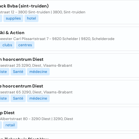
ack Bvba (sint-truiden)
traat 12 - 3800 Sint-truiden | 3800, Sint-truiden
supplies
hotel
Ski & Action
ester Carl Plissartstraat 7 - 9820 Schelder | 9820, Schelderode
clubs
centres
n hoorcentrum Diest
tsestraat 25 3290, Diest, Vlaams-Brabant
iste
Santé
médecine
e hoorcentrum Diest
tsestraat 65 3290, Diest, Vlaams-Brabant
iste
Santé
médecine
p Diest
Albertstraat 80 - 3290 Diest | 3290, Diest
retail