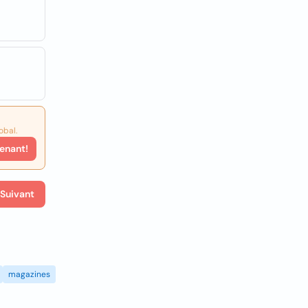
obal.
enant!
Suivant
magazines