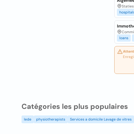
Algemee
Staties
hospital
Immothe
Commiss
loans
Attent
Enregi
Catégories les plus populaires
lede
physiotherapists
Services a domicile Lavage de vitres