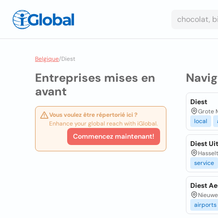
Belgique
/
Diest
Entreprises mises en
Navig
avant
Diest
Grote M
Vous voulez être répertorié ici ?
local
Enhance your global reach with iGlobal.
Commencez maintenant!
Diest Ui
Hasselt
service
Diest A
Nieuwe 
airports