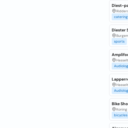
Diest-p
Ridders
catering
Diester 
Burgeme
sports
Amplifo
Hassel
Audiolog
Lapperr
Hassel
Audiolog
Bike Sho
Koning 
bicycles