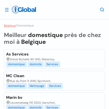
Belgique
/
Domestique
Meilleur
domestique
près de chez
moi à
Belgique
As Services
Drève Richelle 161 1410, Waterloo,
domestique
domicile
Services
MC Clean
Rue du Pont 11 4140, Sprimont,
domestique
Nettoyage
Services
Marin bv
Leuvenseweg 110 3202, Aarschot,
domestique
domicile
Services