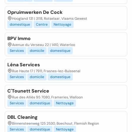
Opruimwerken De Cock
Hoogland 131 | 3118, Rotselaar, Vlaams Gewest
domestique
Centre
Nettoyage
BPV Immo
Avenue du Verseau 22 | 1410, Waterloo
Services
domicile
domestique
Léna Services
Rue Haute 17 | 7911, Frasnes-lez-Buissenal
Services
domicile
domestique
C'Tounett Service
Rue des Alliés 95 7080, Frameries, Walloon
Services
domestique
Nettoyage
DBL Cleaning
Binnensteenweg 125 2530, Boechout, Flemish Region
Services
domestique
Nettoyage