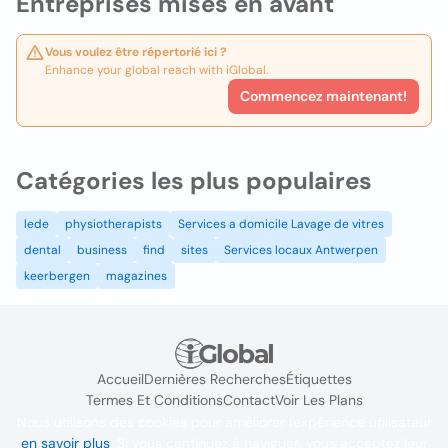
Entreprises mises en avant
Vous voulez être répertorié ici ?
Enhance your global reach with iGlobal.
Commencez maintenant!
Catégories les plus populaires
lede
physiotherapists
Services a domicile Lavage de vitres
dental
business
find
sites
Services locaux Antwerpen
keerbergen
magazines
Accueil
Dernières Recherches
Étiquettes
Termes Et Conditions
Contact
Voir Les Plans
Nous utilisons des cookies pour améliorer l'expérience utilisateur
en savoir plus
. Si vous continuez à naviguer, vous acceptez leur