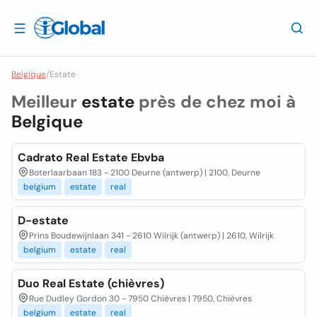
Belgique
/
Estate
Meilleur
estate
près de chez moi à
Belgique
Cadrato Real Estate Ebvba
Boterlaarbaan 183 - 2100 Deurne (antwerp) | 2100, Deurne
belgium
estate
real
D-estate
Prins Boudewijnlaan 341 - 2610 Wilrijk (antwerp) | 2610, Wilrijk
belgium
estate
real
Duo Real Estate (chièvres)
Rue Dudley Gordon 30 - 7950 Chièvres | 7950, Chièvres
belgium
estate
real