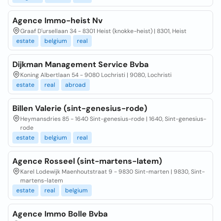
Agence Immo-heist Nv
Graaf D'ursellaan 34 - 8301 Heist (knokke-heist) | 8301, Heist
estate
belgium
real
Dijkman Management Service Bvba
Koning Albertlaan 54 - 9080 Lochristi | 9080, Lochristi
estate
real
abroad
Billen Valerie (sint-genesius-rode)
Heymansdries 85 - 1640 Sint-genesius-rode | 1640, Sint-genesius-
rode
estate
belgium
real
Agence Rosseel (sint-martens-latem)
Karel Lodewijk Maenhoutstraat 9 - 9830 Sint-marten | 9830, Sint-
martens-latem
estate
real
belgium
Agence Immo Bolle Bvba