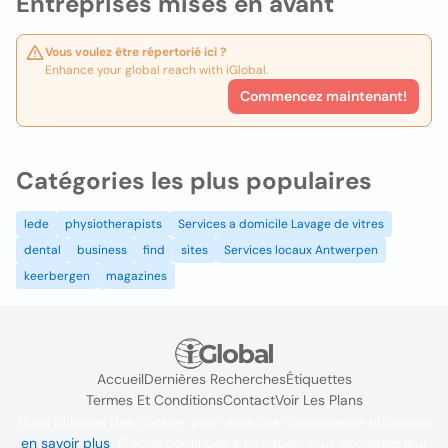
Entreprises mises en avant
Vous voulez être répertorié ici ?
Enhance your global reach with iGlobal.
Commencez maintenant!
Catégories les plus populaires
lede
physiotherapists
Services a domicile Lavage de vitres
dental
business
find
sites
Services locaux Antwerpen
keerbergen
magazines
Accueil
Dernières Recherches
Étiquettes
Termes Et Conditions
Contact
Voir Les Plans
Nous utilisons des cookies pour améliorer l'expérience utilisateur
en savoir plus
. Si vous continuez à naviguer, vous acceptez leur