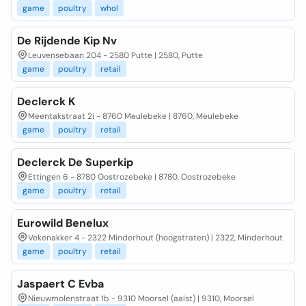
game
poultry
whol
De Rijdende Kip Nv
Leuvensebaan 204 - 2580 Putte | 2580, Putte
game
poultry
retail
Declerck K
Meentakstraat 2i - 8760 Meulebeke | 8760, Meulebeke
game
poultry
retail
Declerck De Superkip
Ettingen 6 - 8780 Oostrozebeke | 8780, Oostrozebeke
game
poultry
retail
Eurowild Benelux
Vekenakker 4 - 2322 Minderhout (hoogstraten) | 2322, Minderhout
game
poultry
retail
Jaspaert C Evba
Nieuwmolenstraat 1b - 9310 Moorsel (aalst) | 9310, Moorsel