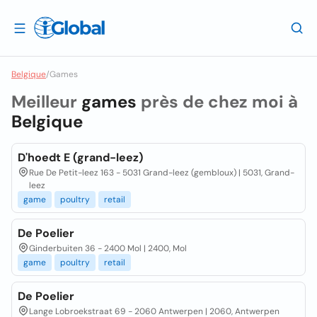
Belgique
/
Games
Meilleur
games
près de chez moi à
Belgique
D'hoedt E (grand-leez)
Rue De Petit-leez 163 - 5031 Grand-leez (gembloux) | 5031, Grand-
leez
game
poultry
retail
De Poelier
Ginderbuiten 36 - 2400 Mol | 2400, Mol
game
poultry
retail
De Poelier
Lange Lobroekstraat 69 - 2060 Antwerpen | 2060, Antwerpen