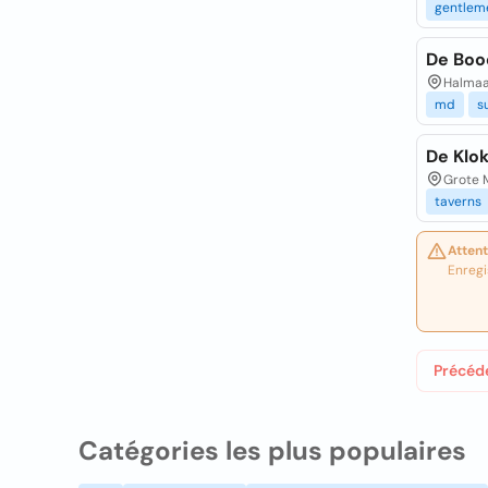
gentlem
De Boo
Halmaal
md
s
De Klok
Grote M
taverns
Attent
Enregi
Précéd
Catégories les plus populaires