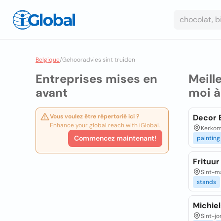
Belgique
/
Gehooradvies sint truiden
Entreprises mises en
Meill
avant
moi 
Vous voulez être répertorié ici ?
Decor 
Enhance your global reach with iGlobal.
Kerkom-
Commencez maintenant!
painting
Frituur
Sint-ma
stands
Michiel
Sint-jo