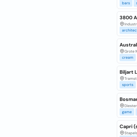
bars
3800 A
Industr
architec
Austra
Grote M
cream
Biljart
Tramstr
sports
Bosman
Diester
game
Capri (
Stapels