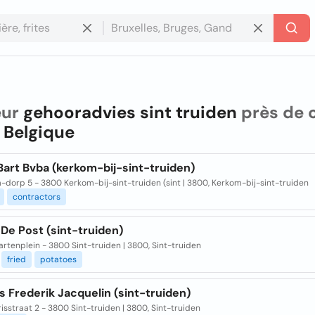
eur
gehooradvies sint truiden
près de 
à
Belgique
Bart Bvba (kerkom-bij-sint-truiden)
dorp 5 - 3800 Kerkom-bij-sint-truiden (sint | 3800, Kerkom-bij-sint-truiden
contractors
 De Post (sint-truiden)
rtenplein - 3800 Sint-truiden | 3800, Sint-truiden
fried
potatoes
s Frederik Jacquelin (sint-truiden)
risstraat 2 - 3800 Sint-truiden | 3800, Sint-truiden