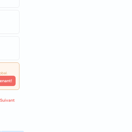
obal.
enant!
Suivant