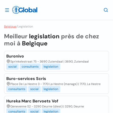
Belgique
/
Legislation
Meilleur
legislation
près de chez
moi à
Belgique
Buronivo
Sprinkelestraat 75 - 3690 Zutendaal | 3690, Zutendaal
social
consultants
legislation
Buro-services Scris
Place De La Hestre 3 - 7170 La Hestre (manage) | 7170, La Hestre
consultants
social
legislation
Hureka Marc Bervoets Vof
Genevenne 52 - 3290 Deurne (diest) | 3290, Deurne
consultants
social
legislation