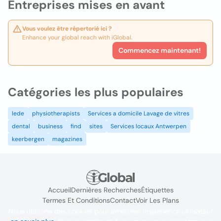
Entreprises mises en avant
Vous voulez être répertorié ici ?
Enhance your global reach with iGlobal.
Commencez maintenant!
Catégories les plus populaires
lede
physiotherapists
Services a domicile Lavage de vitres
dental
business
find
sites
Services locaux Antwerpen
keerbergen
magazines
Accueil
Dernières Recherches
Étiquettes
Termes Et Conditions
Contact
Voir Les Plans
Nous utilisons des cookies pour améliorer l'expérience utilisateur