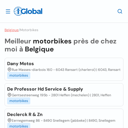
Belgique
/
Motorbikes
Meilleur
motorbikes
près de chez
moi à
Belgique
Dany Motos
Rue Masses-diarbois 160 - 6043 Ransart (charleroi) | 6043, Ransart
motorbikes
De Professor Hd Service & Supply
Gentsesteenweg 195b - 2801 Heffen (mechelen) | 2801, Heffen
motorbikes
Declerck R & Zn
Eernegemweg 86 - 8490 Snellegem (jabbeke) | 8490, Snellegem
motorbikes