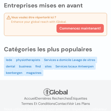
Entreprises mises en avant
Vous voulez être répertorié ici ?
Enhance your global reach with iGlobal.
Commencez maintenant!
Catégories les plus populaires
lede
physiotherapists
Services a domicile Lavage de vitres
dental
business
find
sites
Services locaux Antwerpen
keerbergen
magazines
Accueil
Dernières Recherches
Étiquettes
Termes Et Conditions
Contact
Voir Les Plans
Nous utilisons des cookies pour améliorer l'expérience utilisateur