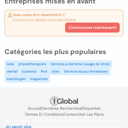
Entreprises mises en avant
Vous voulez être répertorié ici ?
Enhance your global reach with iGlobal.
Commencez maintenant!
Catégories les plus populaires
lede
physiotherapists
Services a domicile Lavage de vitres
dental
business
find
sites
Services locaux Antwerpen
keerbergen
magazines
Accueil
Dernières Recherches
Étiquettes
Termes Et Conditions
Contact
Voir Les Plans
Nous utilisons des cookies pour améliorer l'expérience utilisateur
en savoir plus
. Si vous continuez à naviguer, vous acceptez leur