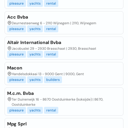
pleasure
yachts
rental
Acc Bvba
Deurnesteenweg 6 - 2110 Wijnegem | 2110, Wijnegem
pleasure
yachts
rental
Altaïr International Bvba
Jacobuslei 29 - 2930 Brasschaat | 2930, Brasschaat
pleasure
yachts
rental
Macon
Handelsdokkaai 13 - 9000 Gent | 9000, Gent
pleasure
yachts
builders
M.c.m. Bvba
Ter Duinenwijk 16 - 8670 Oostduinkerke (koksijde) | 8670,
Oostduinkerke
pleasure
yachts
rental
Mpg Sprl