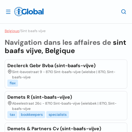
Belgique
/
Sint baafs vijve
Navigation dans les affaires de
sint
baafs vijve, Belgique
Declerck Gebr Bvba (sint-baafs-vijve)
Sint-bavostraat 9 - 8710 Sint-baafs-vijve (wielsbe | 8710, Sint-
baafs-vijve
flax
Demets R (sint-baafs-vijve)
Abeelestraat 26c - 8710 Sint-baafs-vijve (wielsbek | 8710, Sint-
baafs-vijve
tax
bookkeepers
specialists
Demets & Partners Cv (sint-baafs-vijve)