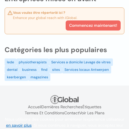
Vous voulez être répertorié ici ?
Enhance your global reach with iGlobal.
Commencez maintenant!
Catégories les plus populaires
lede
physiotherapists
Services a domicile Lavage de vitres
dental
business
find
sites
Services locaux Antwerpen
keerbergen
magazines
Accueil
Dernières Recherches
Étiquettes
Termes Et Conditions
Contact
Voir Les Plans
Nous utilisons des cookies pour améliorer l'expérience utilisateur
en savoir plus
. Si vous continuez à naviguer, vous acceptez leur