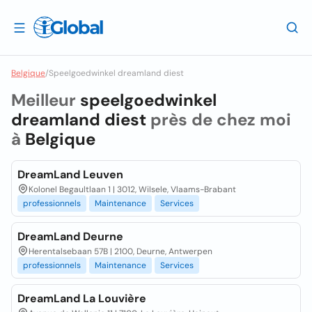
Belgique
/
Speelgoedwinkel dreamland diest
Meilleur
speelgoedwinkel
dreamland diest
près de chez moi
à
Belgique
DreamLand Leuven
Kolonel Begaultlaan 1 | 3012, Wilsele, Vlaams-Brabant
professionnels
Maintenance
Services
DreamLand Deurne
Herentalsebaan 57B | 2100, Deurne, Antwerpen
professionnels
Maintenance
Services
DreamLand La Louvière