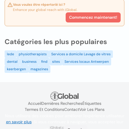
Vous voulez être répertorié ici ?
Enhance your global reach with iGlobal.
Commencez maintenant!
Catégories les plus populaires
lede
physiotherapists
Services a domicile Lavage de vitres
dental
business
find
sites
Services locaux Antwerpen
keerbergen
magazines
Accueil
Dernières Recherches
Étiquettes
Termes Et Conditions
Contact
Voir Les Plans
Nous utilisons des cookies pour améliorer l'expérience utilisateur
en savoir plus
. Si vous continuez à naviguer, vous acceptez leur
iGlobal.co @ 2024