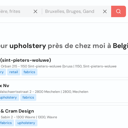
eur
upholstery
près de chez moi à
Belg
 (sint-pieters-woluwe)
Orban 215 - 1150 Sint-pieters-woluwe (bruss | 1150, Sint-pieters-woluwe
ery
retail
fabrics
x Nv
Walschaertsstraat 2 - 2800 Mechelen | 2800, Mechelen
upholstery
fabrics
 & Cram Design
 Sabin 2 - 1300 Wavre | 1300, Wavre
fabrics
upholstery