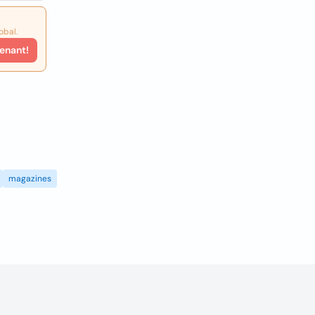
obal.
enant!
magazines