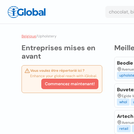
Belgique
/
Upholstery
Entreprises mises en
Meill
avant
Beodie
Avenue 
Vous voulez être répertorié ici ?
upholst
Enhance your global reach with iGlobal.
Commencez maintenant!
Buvete
Egide 
whol
Artech
Avenue
retail