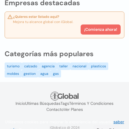
Empresas destacadas
¿Quieres estar listado aquí?
Mejora tu alcance global con iGlobal.
¡Comienza ahora!
Categorías más populares
turismo
calzado
agencia
taller
nacional
plasticos
moldes
gestion
agua
gas
Inicio
Ultimas Búsquedas
Tags
Términos Y Condiciones
Contacto
Ver Planes
Utilizamos cookies para mejorar la experiencia del usuario
saber
iGlobal.co @ 2024