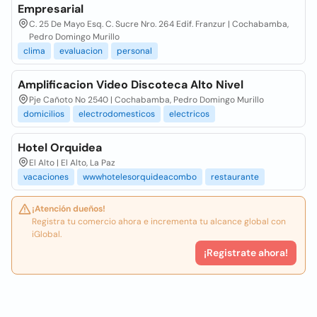
Empresarial
C. 25 De Mayo Esq. C. Sucre Nro. 264 Edif. Franzur | Cochabamba,
Pedro Domingo Murillo
clima
evaluacion
personal
Amplificacion Video Discoteca Alto Nivel
Pje Cañoto No 2540 | Cochabamba, Pedro Domingo Murillo
domicilios
electrodomesticos
electricos
Hotel Orquidea
El Alto | El Alto, La Paz
vacaciones
wwwhotelesorquideacombo
restaurante
¡Atención dueños!
Registra tu comercio ahora e incrementa tu alcance global con
iGlobal.
¡Registrate ahora!