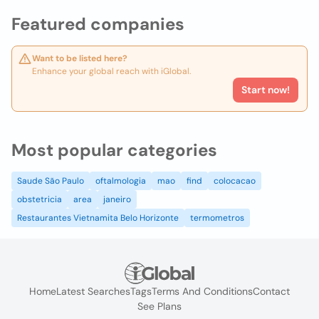
Featured companies
Want to be listed here?
Enhance your global reach with iGlobal.
Start now!
Most popular categories
Saude São Paulo
oftalmologia
mao
find
colocacao
obstetricia
area
janeiro
Restaurantes Vietnamita Belo Horizonte
termometros
Home
Latest Searches
Tags
Terms And Conditions
Contact
See Plans