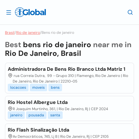
Brasil
/
Rio de janeiro
/
Bens rio de janeiro
Best
bens rio de janeiro
near me in
Rio De Janeiro, Brasil
Administradora De Bens Rio Branco Ltda Matriz 1
rua Correia Dutra, 99 - Grupo 310 | Flamengo, Rio De Janeiro | Rio
De Janeiro, Rio De Janeiro | 22210-05
locacoes
moveis
bens
Rio Hostel Albergue Ltda
R Joaquim Murtinho, 361, | Rio De Janeiro, Rj | CEP 2024
janeiro
pousada
santa
Rio Flash Sinalização Ltda
Av Democráticos, 745, Lj B | Rio De Janeiro, Rj | CEP 2105