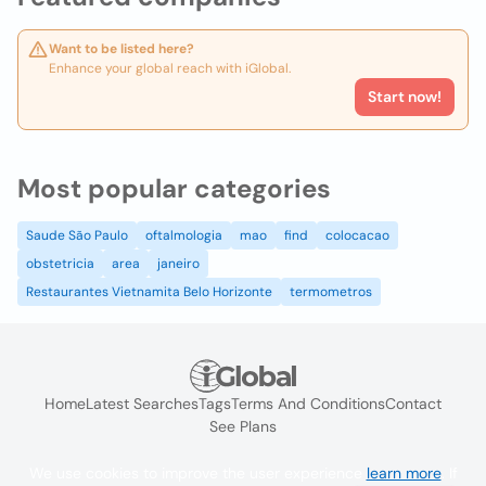
Want to be listed here?
Enhance your global reach with iGlobal.
Start now!
Most popular categories
Saude São Paulo
oftalmologia
mao
find
colocacao
obstetricia
area
janeiro
Restaurantes Vietnamita Belo Horizonte
termometros
Home
Latest Searches
Tags
Terms And Conditions
Contact
See Plans
We use cookies to improve the user experience
learn more
. If