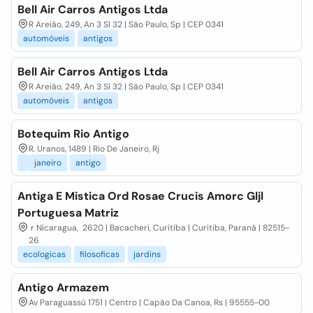
Bell Air Carros Antigos Ltda
R Areião, 249, An 3 Sl 32 | São Paulo, Sp | CEP 0341
automóveis
antigos
Bell Air Carros Antigos Ltda
R Areião, 249, An 3 Sl 32 | São Paulo, Sp | CEP 0341
automóveis
antigos
Botequim Rio Antigo
R. Uranos, 1489 | Rio De Janeiro, Rj
janeiro
antigo
Antiga E Mistica Ord Rosae Crucis Amorc Gljl
Portuguesa Matriz
r Nicaragua, 2620 | Bacacheri, Curitiba | Curitiba, Paraná | 82515-
26
ecologicas
filosoficas
jardins
Antigo Armazem
Av Paraguassú 1751 | Centro | Capão Da Canoa, Rs | 95555-00