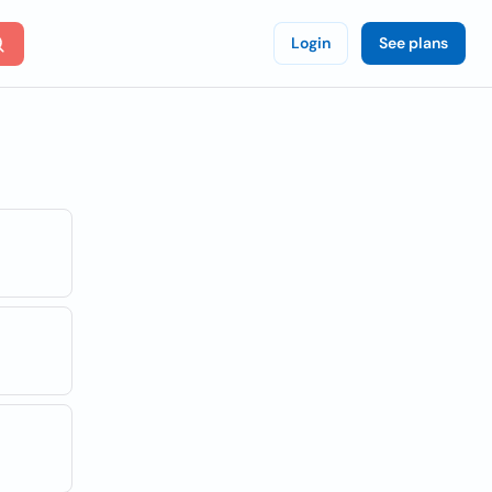
Login
See plans