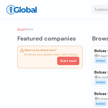
Brasil
/
Bolsa
Featured companies
Brow
Want to be listed here?
Bolsas
Enhance your global reach with iGlobal.
R Sapi
Start now!
bolsas
Bolsas 
Av Antô
bolsas
Bolsas
R Arist
bolsas