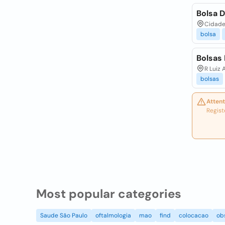
Bolsa D
Cidade 
bolsa
Bolsas
R Luiz 
bolsas
Attent
Regist
Most popular categories
Saude São Paulo
oftalmologia
mao
find
colocacao
ob