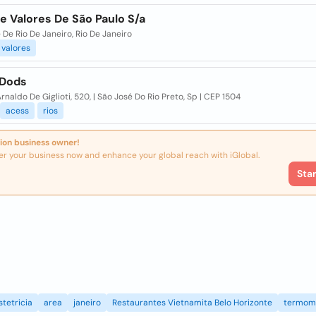
e Valores De São Paulo S/a
De Rio De Janeiro, Rio De Janeiro
valores
 Dods
Arnaldo De Giglioti, 520, | São José Do Rio Preto, Sp | CEP 1504
acess
rios
ion business owner!
er your business now and enhance your global reach with iGlobal.
Sta
stetricia
area
janeiro
Restaurantes Vietnamita Belo Horizonte
termom