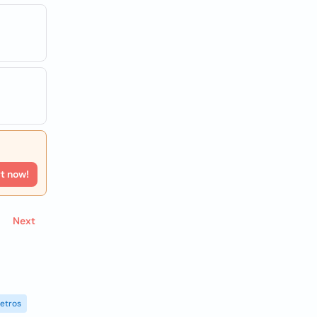
rt now!
Next
etros