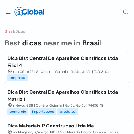
Brasil
/
Dicas
Best
dicas
near me in
Brasil
Dica Dist Central De Aparelhos Cientificos Ltda
Filial 4
rua 09, 625 | St Central, Goiania | Goiás, Goiás | 74013-04
empresa
Dica Dist Central De Aparelhos Cientificos Ltda
Matriz 1
r Nove, 636 | Centro, Goiania | Goiás, Goiás | 74435-18
comercio
importacoes
produtos
Dica Materiais P Construcao Ltda Me
av Mangalo, s/n - Qd 180 Lt 33 | Morada Do Sol, Goiania | Goiás,