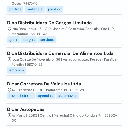
Goiás | 74475-16
pedras
materiais
plastico
Dica Distribuidora De Cargas Limitada
rua Bom Jesus, 15 - C D | Jardim S Cristovao, Sao Luis | Sao Luís,
Maranhao | 65080-43
geral
cargas
servicos
Dica Distribuidora Comercial De Alimentos Ltda
pca Quinze De Novembro, 36 | Varadouro, Joao Pessoa | Paraíba,
Paraíba | 58010-52
empresa
Dicar Corretora De Veiculos Ltda
Av Tiradentes, 3191 | Umuarama, Pr | CEP 8750
revendedores
agências
automóveis
Dicar Autopecas
Av Maripá 2693 | Centro | Marechal Cândido Rondon, Pr | 85960-
00