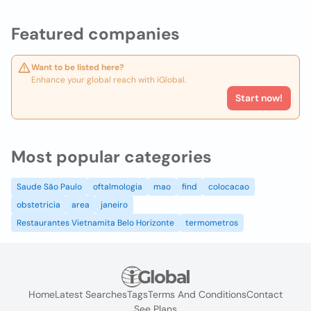
Featured companies
Want to be listed here?
Enhance your global reach with iGlobal.
Start now!
Most popular categories
Saude São Paulo
oftalmologia
mao
find
colocacao
obstetricia
area
janeiro
Restaurantes Vietnamita Belo Horizonte
termometros
Home
Latest Searches
Tags
Terms And Conditions
Contact
See Plans