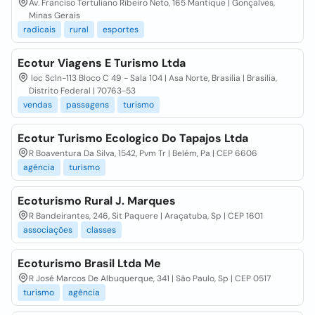
Av. Franciso Tertuliano Ribeiro Neto, 165 Mantique | Gonçalves,
Minas Gerais
radicais
rural
esportes
Ecotur Viagens E Turismo Ltda
loc Scln-113 Bloco C 49 - Sala 104 | Asa Norte, Brasilia | Brasilia,
Distrito Federal | 70763-53
vendas
passagens
turismo
Ecotur Turismo Ecologico Do Tapajos Ltda
R Boaventura Da Silva, 1542, Pvm Tr | Belém, Pa | CEP 6606
agência
turismo
Ecoturismo Rural J. Marques
R Bandeirantes, 246, Sit Paquere | Araçatuba, Sp | CEP 1601
associações
classes
Ecoturismo Brasil Ltda Me
R José Marcos De Albuquerque, 341 | São Paulo, Sp | CEP 0517
turismo
agência