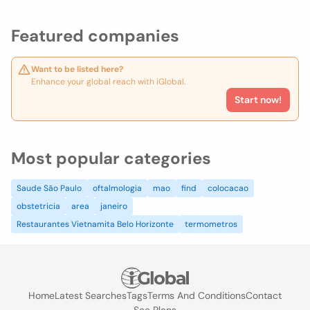
Featured companies
Want to be listed here?
Enhance your global reach with iGlobal.
Start now!
Most popular categories
Saude São Paulo
oftalmologia
mao
find
colocacao
obstetricia
area
janeiro
Restaurantes Vietnamita Belo Horizonte
termometros
Home
Latest Searches
Tags
Terms And Conditions
Contact