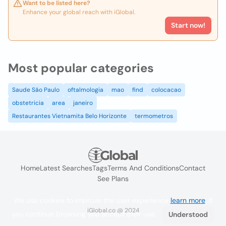
Want to be listed here?
Enhance your global reach with iGlobal.
Start now!
Most popular categories
Saude São Paulo
oftalmologia
mao
find
colocacao
obstetricia
area
janeiro
Restaurantes Vietnamita Belo Horizonte
termometros
Home
Latest Searches
Tags
Terms And Conditions
Contact
See Plans
We use cookies to improve the user experience
learn more
. If
iGlobal.co @ 2024
you continue browsing you accept their use.
Understood