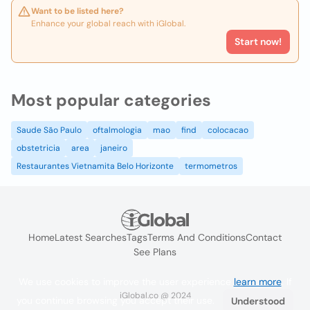
Want to be listed here?
Enhance your global reach with iGlobal.
Start now!
Most popular categories
Saude São Paulo
oftalmologia
mao
find
colocacao
obstetricia
area
janeiro
Restaurantes Vietnamita Belo Horizonte
termometros
Home
Latest Searches
Tags
Terms And Conditions
Contact
See Plans
We use cookies to improve the user experience
learn more
. If
iGlobal.co @ 2024
you continue browsing you accept their use.
Understood