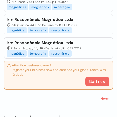
R Lauzane, 244 | São Paulo, Sp | 04782-01
magnéticas
magnéticos
mineração
Irm Ressonância Magnética Ltda
R Jaguaruna, 44, | Rio De Janeiro, Rj | CEP 2308
magnética
tomografia
ressonância
Irm Ressonância Magnética Ltda
R Salomão,cap, 44, | Rio De Janeiro, Rj | CEP 2227
magnética
tomografia
ressonância
Attention business owner!
Register your business now and enhance your global reach with
iGlobal.
Start now!
Next