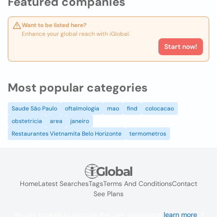
Featured companies
Want to be listed here?
Enhance your global reach with iGlobal.
Start now!
Most popular categories
Saude São Paulo
oftalmologia
mao
find
colocacao
obstetricia
area
janeiro
Restaurantes Vietnamita Belo Horizonte
termometros
Home
Latest Searches
Tags
Terms And Conditions
Contact
See Plans
We use cookies to improve the user experience
learn more
. If