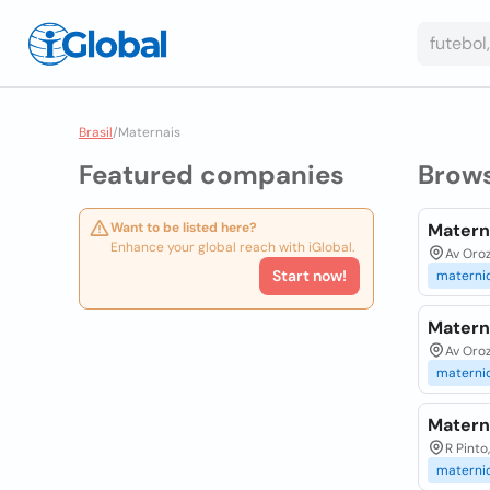
Brasil
/
Maternais
Featured companies
Brow
Want to be listed here?
Matern
Enhance your global reach with iGlobal.
Av Oroz
Start now!
materni
Matern
Av Oroz
materni
Matern
R Pinto,
materni