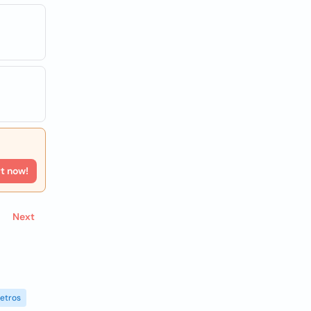
rt now!
Next
etros