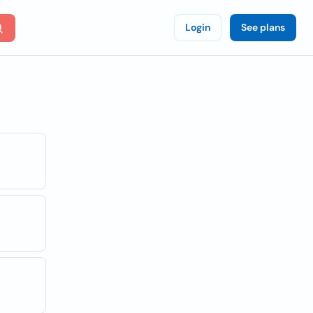
Login
See plans