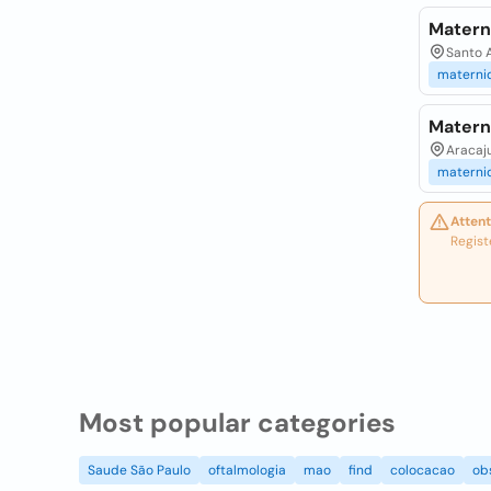
Matern
Santo 
materni
Matern
Aracaju
materni
Attent
Regist
Most popular categories
Saude São Paulo
oftalmologia
mao
find
colocacao
ob