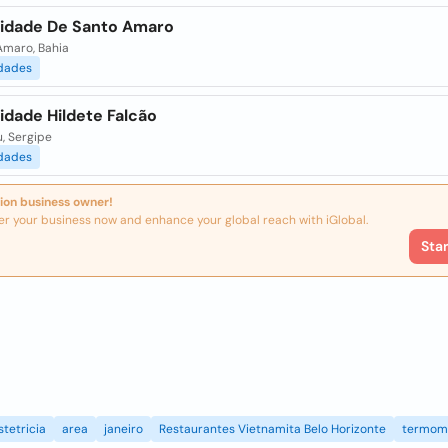
idade De Santo Amaro
Amaro, Bahia
dades
idade Hildete Falcão
, Sergipe
dades
ion business owner!
er your business now and enhance your global reach with iGlobal.
Sta
stetricia
area
janeiro
Restaurantes Vietnamita Belo Horizonte
termom